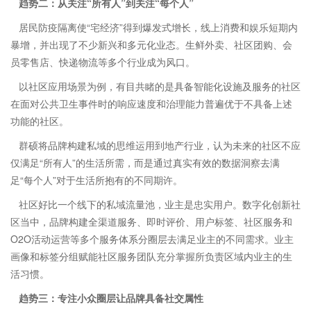
趋势二：从关注“所有人”到关注“每个人”
居民防疫隔离使“宅经济”得到爆发式增长，线上消费和娱乐短期内
暴增，并出现了不少新兴和多元化业态。生鲜外卖、社区团购、会
员零售店、快递物流等多个行业成为风口。
以社区应用场景为例，有目共睹的是具备智能化设施及服务的社区
在面对公共卫生事件时的响应速度和治理能力普遍优于不具备上述
功能的社区。
群硕将品牌构建私域的思维运用到地产行业，认为未来的社区不应
仅满足“所有人”的生活所需，而是通过真实有效的数据洞察去满
足“每个人”对于生活所抱有的不同期许。
社区好比一个线下的私域流量池，业主是忠实用户。数字化创新社
区当中，品牌构建全渠道服务、即时评价、用户标签、社区服务和
O2O活动运营等多个服务体系分圈层去满足业主的不同需求。业主
画像和标签分组赋能社区服务团队充分掌握所负责区域内业主的生
活习惯。
趋势三：专注小众圈层让品牌具备社交属性