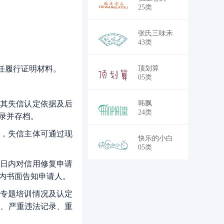
25类
张氏三味禾
43类
顶划算
任履行证明材料。
05类
韩飘
其失信认定依据及后
24类
录并存档。
，失信主体可通过现
快乐的小白
05类
日内对信用修复申请
内书面告知申请人。
专题培训情况及认定
录、严重违法记录、重