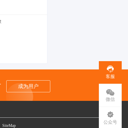
求
客服
者
成为用户
微信
公众号
SiteMap