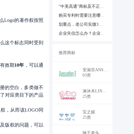
“中美高通”商标及不正当竞争纠纷案驳回全部诉讼请求
购买专利时需要注意哪些事项？
么Logo的著作权按照
划重点，老公司实缴3年过渡期
企业失信怎么办？企业信用修复操作流程和指南！干货！干货
那么这个标志同时受到
推荐商标
标有效期
10年
，可以通
安淑芬ANSUEFON
03类
册的空白，多类做不
淋沐木LINMUMU
册了对应类目下的产品
25类
权，从而该LOGO同
宝之妮
25类
以及版权的问题，可以
驰王老头